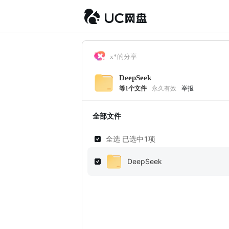
x*的分享
DeepSeek
等
1
个文件
永久有效
举报
全部文件
全选 已选中
1
项
DeepSeek