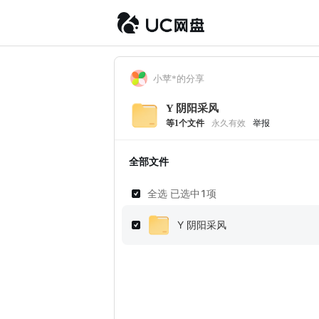
小苹*的分享
Y 阴阳采风
等
1
个文件
永久有效
举报
全部文件
全选 已选中
1
项
Y 阴阳采风