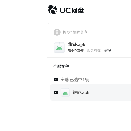
搜罗*技的分享
旅迹.apk
等
1
个文件
永久有效
举报
全部文件
全选 已选中
1
项
旅迹.apk