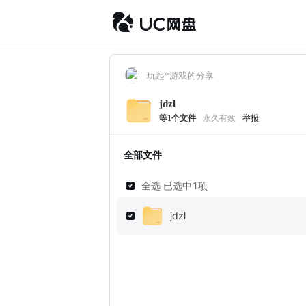
玩起*游戏的分享
jdzl
等
1
个文件
永久有效
举报
全部文件
全选 已选中
1
项
jdzl