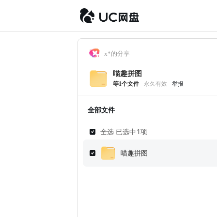
x*的分享
喵趣拼图
等
1
个文件
永久有效
举报
全部文件
全选 已选中
1
项
喵趣拼图