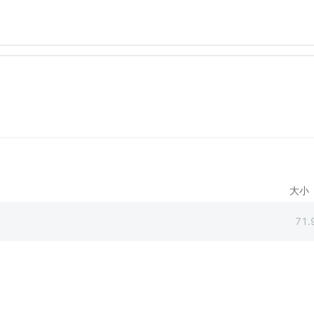
大小
71.