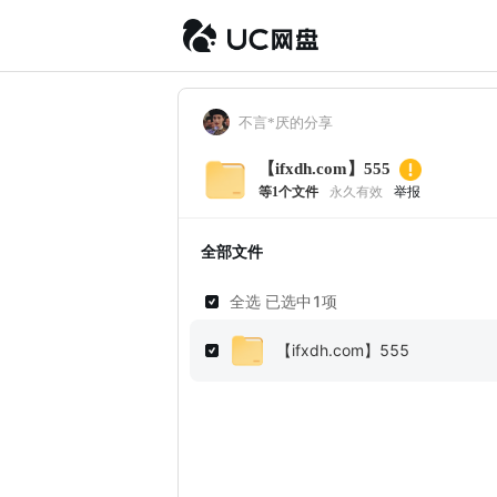
不言*厌的分享
【ifxdh.com】555
等
1
个文件
永久有效
举报
全部文件
全选 已选中
1
项
【ifxdh.com】555