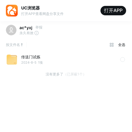
UC浏览器
打开APP
打开APP查看网盘分享文件
ac*yxj
举报
永久有效
按文件名
全选
传送门试炼
2024-8-5
1项
没有更多了
（已屏蔽1个）