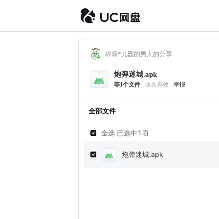
称霸*儿园的男人的分享
炮弹迷城.apk
等
1
个文件
永久有效
举报
全部文件
全选 已选中
1
项
炮弹迷城.apk