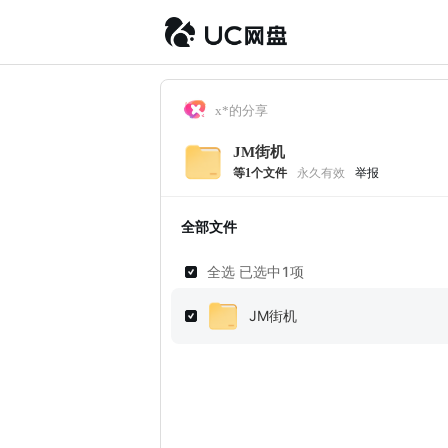
x*的分享
JM街机
等
1
个文件
永久有效
举报
全部文件
全选 已选中
1
项
JM街机