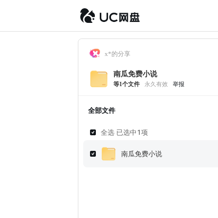
x*的分享
南瓜免费小说
等
1
个文件
永久有效
举报
全部文件
全选 已选中
1
项
南瓜免费小说