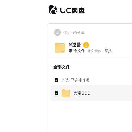
俩男*的分享
N逆爱
等
1
个文件
永久有效
举报
全部文件
全选 已选中
1
项
大宝SOD