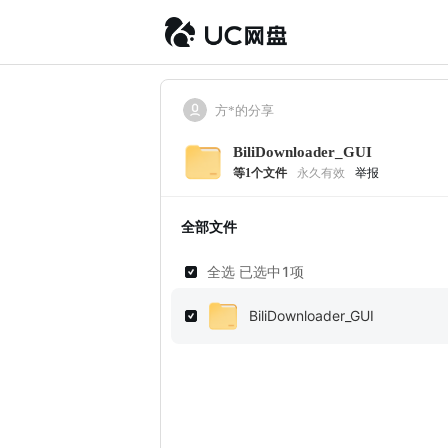
方*的分享
BiliDownloader_GUI
等
1
个文件
永久有效
举报
全部文件
全选 已选中
1
项
BiliDownloader_GUI