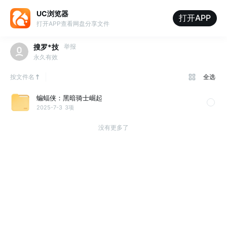
UC浏览器
打开APP
打开APP查看网盘分享文件
搜罗*技
举报
永久有效
按文件名
全选
蝙蝠侠：黑暗骑士崛起
2025-7-3
3项
没有更多了