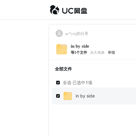
ac*yxj的分享
in by side
等
1
个文件
永久有效
举报
全部文件
全选 已选中
1
项
in by side