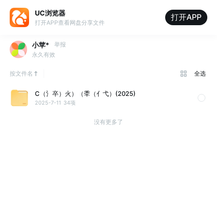
UC浏览器
打开APP
打开APP查看网盘分享文件
小苹*
举报
永久有效
按文件名
全选
C（氵卒）火）（秊（亻弋）(2025)
2025-7-11
34项
没有更多了