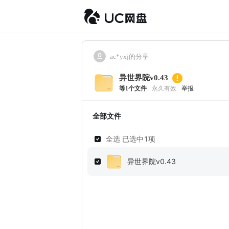
ac*yxj的分享
异世界院v0.43
等
1
个文件
永久有效
举报
全部文件
全选 已选中
1
项
异世界院v0.43