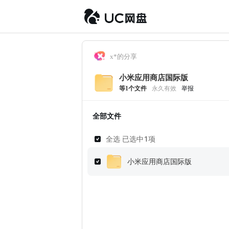
x*的分享
小米应用商店国际版
等
1
个文件
永久有效
举报
全部文件
全选 已选中
1
项
小米应用商店国际版